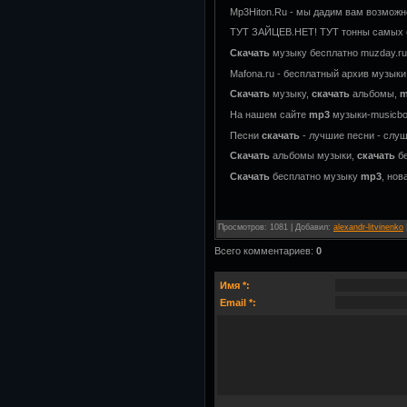
Mp3Hiton.Ru - мы дадим вам возмож
ТУТ ЗАЙЦЕВ.НЕТ! ТУТ тонны самых 
Скачать
музыку бесплатно muzday.r
Mafona.ru - бесплатный архив музык
Скачать
музыку,
скачать
альбомы,
m
На нашем сайте
mp3
музыки-musicbo
Песни
скачать
- лучшие песни - слу
Скачать
альбомы музыки,
скачать
бе
Скачать
бесплатно музыку
mp3
, нов
Просмотров
:
1081
|
Добавил
:
alexandr-litvinenko
Всего комментариев
:
0
Имя *:
Email *: