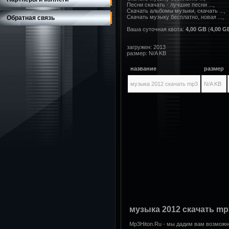
Песни скачать - лучшие песни ...,

Скачать альбомы музыки, скачать ...,

Скачать музыку бесплатно, новая ...,
Обратная связь
Ваша суточная квота:
4,00 GB
(
4,00 G
загружен: 2013
размер: N/A KB
название
размер
музыка 2012 скачать mp3
N/A KB
музыка 2012 скачать mp
Mp3Hiton.Ru - мы дадим вам возмож