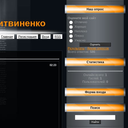
Наш опрос
Оцените мой сайт
итвиненко
Отлично
Хорошо
Неплохо
Плохо
Главная
|
Регистрация
|
Вход
|
RSS
Ужасно
Результаты
|
Архив опросов
Всего ответов:
586
Статистика
02:23
Онлайн всего:
1
Гостей:
1
Пользователей:
0
Форма входа
Поиск