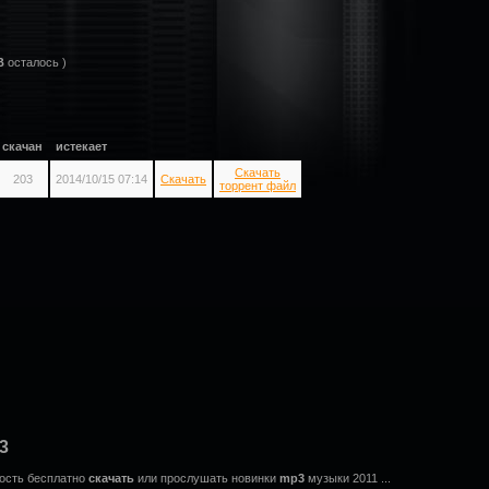
B
осталось )
скачан
истекает
Скачать
203
2014/10/15 07:14
Скачать
торрент файл
3
ность бесплатно
скачать
или прослушать новинки
mp3
музыки 2011 ...