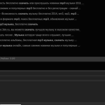
ность бесплатно
скачать
или прослушать новинки
mp3
музыки 2011 ...
свежих и популярных
mp3
бесплатно и без регистрации - скачай ...
u- Возможность
скачать
музыку бесплатно 2014, мп3, мр3,
mp3
...
и в формате
mp3
, поиск бесплатных
mp3
, обновления музыки ...
p3
музыка
, бесплатно
скачать
x.3dn.ru, вы можете
скачать
лучшую музыку в высоком качестве.
шать песню ,
Музыка
которую чаще всего слушают, лучшие ...
сплатно альбомы, бесплатная
mp3
музыка
,
скачать
музыку ...
ая
музыка
онлайн, самые свежие новинки музыки и популярные ...
|
Рейтинг
:
0.0
/
0