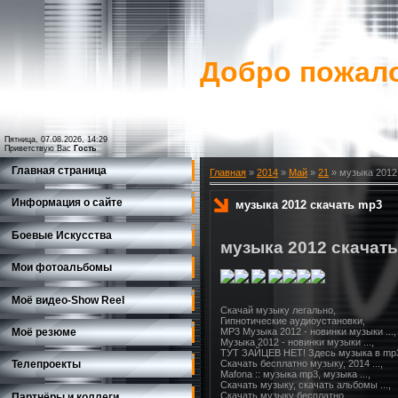
Добро пожало
Пятница, 07.08.2026, 14:29
Приветствую Вас
Гость
Главная страница
Главная
»
2014
»
Май
»
21
» музыка 2012
Информация о сайте
музыка 2012 скачать mp3
Боевые Искусства
музыка 2012 скачат
Мои фотоальбомы
Моё видео-Show Reеl
Скачай музыку легально,

Гипнотические аудиоустановки,

Моё резюме
MP3 Музыка 2012 - новинки музыки ...,

Музыка 2012 - новинки музыки ...,

ТУТ ЗАЙЦЕВ НЕТ! Здесь музыка в mp3 .
Скачать бесплатно музыку, 2014 ...,

Телепроекты
Mafona :: музыка mp3, музыка ...,

Скачать музыку, скачать альбомы ...,

Скачать музыку бесплатно ...,

Партнёры и коллеги