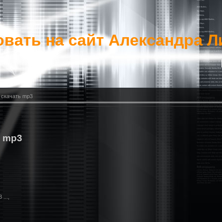
вать на сайт Александра Л
 скачать mp3
ь mp3
..,
