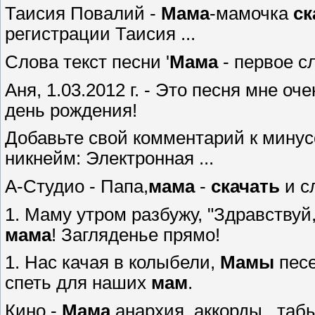
Таисия Повалий -
Мама
-мамочка
ск
регистрации Таисия ...
Слова текст песни '
Мама
- первое сл
Аня, 1.03.2012 г. - Это песня мне о
день рождения!
Добавьте свой комментарий к мину
никнейм: Электронная ...
А-Студио - Папа,
мама
-
скачать
и с
1. Маму утром разбужу, "Здравствуй,
мама
! Загляденье прямо!
1. Нас качая в колыбели,
Мамы
песе
спеть для наших
мам
.
Кино -
Мама
анархия, аккорды , табы