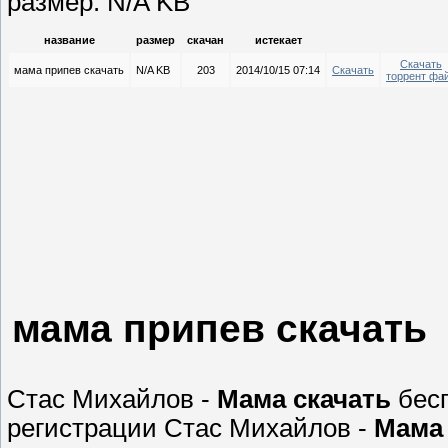
размер: N/A KB
название
размер
скачан
истекает
Скачать
мама припев скачать
N/A KB
203
2014/10/15 07:14
Скачать
торрент фа
мама припев скачать
Стас Михайлов -
Мама
скачать
бесп
регистрации Стас Михайлов -
Мама