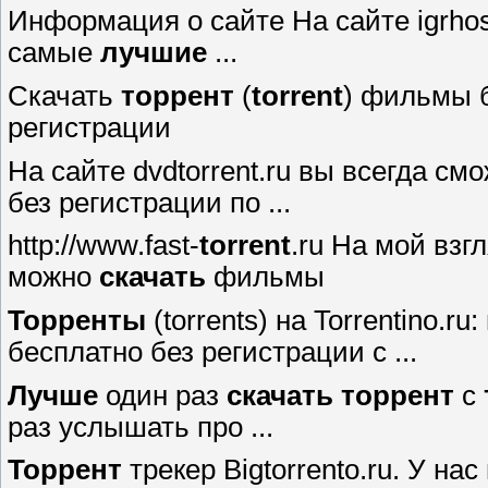
Информация о сайте На сайте igrho
самые
лучшие
...
Cкачать
торрент
(
torrent
) фильмы 
регистрации
На сайте dvdtorrent.ru вы всегда с
без регистрации по ...
http://www.fast-
torrent
.ru На мой взг
можно
скачать
фильмы
Торренты
(torrents) на Torrentino.ru
бесплатно без регистрации с ...
Лучше
один раз
скачать
торрент
с
раз услышать про ...
Торрент
трекер Bigtorrento.ru. У на