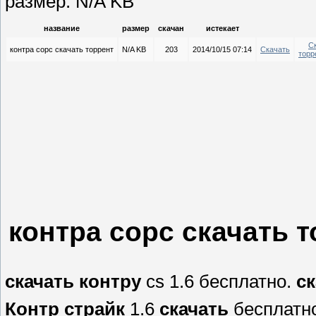
размер: N/A KB
название
размер
скачан
истекает
С
контра сорс скачать торрент
N/A KB
203
2014/10/15 07:14
Скачать
торр
контра сорс скачать 
скачать
контру
cs 1.6 бесплатно.
ск
Контр страйк
1.6
скачать
бесплатн