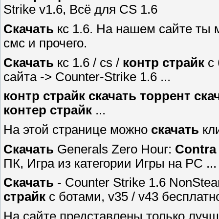
Strike v1.6, Всё для CS 1.6
Скачать
кс 1.6. На нашем сайте т
смс и прочего.
Скачать
кс 1.6 / cs /
контр страйк
c 
сайта -> Counter-Strike 1.6 ...
контр страйк
скачать
торрент
ска
контер страйк
...
На этой странице можно
скачать
кли
Скачать
Generals Zero Hour:
Contra
ПК, Игра из категории Игры на PC ...
Скачать
- Counter Strike 1.6 NonStea
страйк
c ботами, v35 / v43 бесплатно 
На сайте представлены только лучш