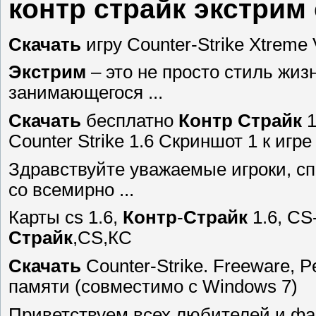
контр страйк экстрим
Скачать
игру Counter-Strike Xtreme 
Экстрим
– это не просто стиль жиз
занимающегося ...
Скачать
бесплатно
Контр
Страйк
1
Counter Strike 1.6 Скриншот 1 к игре .
Здравствуйте уважаемые игроки, сп
со всемирно ...
Карты cs 1.6,
Контр
-
Страйк
1.6, CS
Страйк
,CS,КС
Скачать
Counter-Strike. Freeware, 
памяти (совместимо с Windows 7)
Приветствуем всех любителей и фан