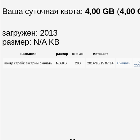
Ваша суточная квота:
4,00 GB
(
4,00
загружен: 2013
размер: N/A KB
название
размер
скачан
истекает
контр страйк экстрим скачать
N/A KB
203
2014/10/15 07:14
Скачать
тор