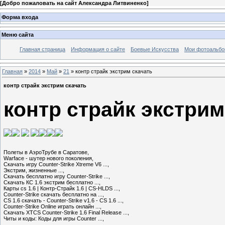
[
Добро пожаловать на сайт Александра Литвиненко
]
Форма входа
Меню сайта
Главная страница
Информация о сайте
Боевые Искусства
Мои фотоальб
Главная
»
2014
»
Май
»
21
» контр страйк экстрим скачать
контр страйк экстрим скачать
контр страйк экстрим
Полеты в АэроТрубе в Саратове,

Warface - шутер нового поколения,

Скачать игру Counter-Strike Xtreme V6 ...,

Экстрим, жизненные ...,

Скачать бесплатно игру Counter-Strike ...,

Скачать КС 1.6 экстрим бесплатно ...,

Карты cs 1.6 | Контр-Страйк 1.6 | CS-HLDS ...,

Counter-Strike скачать бесплатно на ...,

CS 1.6 скачать - Counter-Strike v1.6 - CS 1.6 ...,

Counter-Strike Online играть онлайн ...,

Скачать XTCS Counter-Strike 1.6 Final Release ...,

Читы и коды: Коды для игры Соunter ...,