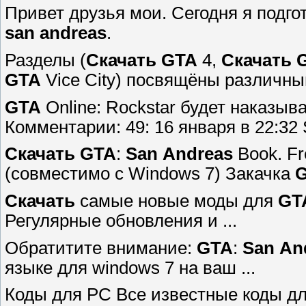
Привет друзья мои. Сегодня я подг
san
andreas
.
Разделы (
Скачать
GTA
4,
Скачать
GTA
Vice City) посвящёны различным
GTA
Online: Rockstar будет наказы
Комментарии: 49: 16 января в 22:32
Скачать
GTA
:
San
Andreas
Book. Fr
(совместимо с Windows 7) Закачка
Скачать
самые новые моды для
GT
Регулярные обновления и ...
Обратитите внимание:
GTA
:
San
An
языке для windows 7 на ваш ...
Коды для PC Все известные коды д