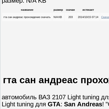
размер: N/A KB
название
размер
скачан
истекает
гта сан андреас прохождение скачать
N/A KB
203
2014/10/15 07:14
Скача
гта сан андреас прох
автомобиль ВАЗ 2107 Light tuning д
Light tuning для
GTA
:
San
Andreas
! 