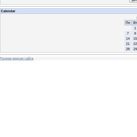
Calendar
Пн
Вт
1
7
8
14
15
21
22
28
29
Полная версия сайта