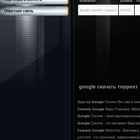
название
размер
с
google скачать торрент
N/A KB
Обратная связь
google скачать торрент
Браузер
Google
Chrome Вот уже и по
Скачать
Google
Maps Freeware; Windows
Google
Chrome – многофункциональный
Google
Chrome - это интернет браузе
Скачать
Google
SketchUp. Shareware,
µTorrent - это понятный, эффективный