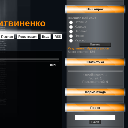
Наш опрос
Оцените мой сайт
итвиненко
Отлично
Хорошо
Неплохо
Плохо
Главная
|
Регистрация
|
Вход
|
RSS
Ужасно
Результаты
|
Архив опросов
Всего ответов:
586
Статистика
18:20
Онлайн всего:
1
Гостей:
1
Пользователей:
0
Форма входа
Поиск