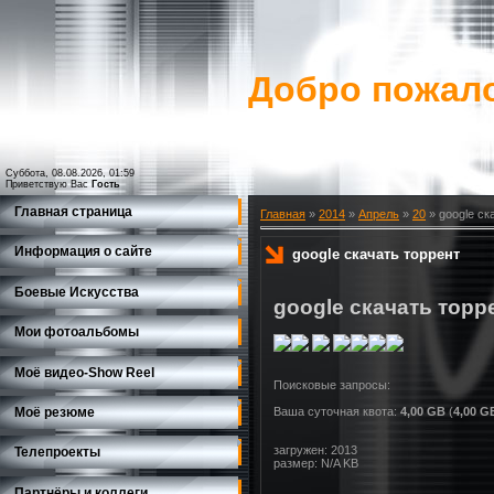
Добро пожало
Суббота, 08.08.2026, 01:59
Приветствую Вас
Гость
Главная страница
Главная
»
2014
»
Апрель
»
20
» google ск
Информация о сайте
google скачать торрент
Боевые Искусства
google скачать торр
Мои фотоальбомы
Моё видео-Show Reеl
Моё резюме
Ваша суточная квота:
4,00 GB
(
4,00 G
загружен: 2013
Телепроекты
размер: N/A KB
Партнёры и коллеги