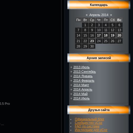
Календарь
«
Апрель 2014
»
Пн
Вт
Ср
Чт
Пт
Сб
Вс
1
2
3
4
5
6
7
8
9
10
11
12
13
14
15
16
17
18
19
20
21
22
23
24
25
26
27
28
29
30
Архив записей
2013 Июль
2013 Сентябрь
2014 Январь
2014 Февраль
2014 Март
2014 Апрель
2014 Май
2014 Июль
6.5 Pro
Друзья сайта
Официальный блог
Сообщество uCoz
...
FAQ по системе
Инструкции для uCoz