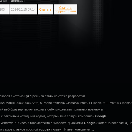
качан
истекает
Скачать
203
2014/10/15 07:14
Скачать
торрент файл
исковая система
Гугл
решила стать на стезю разработки
 Mobile 2003/2003 SE/5, 5 Phone Edition/6 Classic/6 Pro/6.1 Classic, 6.1 Pro/6.5 Classic/
 веб-браузер, включающий в себя множество приятных новинок и ...
р с открытым исходным кодом, который был создан компанией
Google
.
 Windows XP/Vista/7 (совместимо с Windows 7) Закачка
Google
SketchUp бесплатна, не 
 и самое главное простой
торрент
клиент. Имеет максимум ...