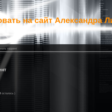
вать на сайт Александра Л
ачать торрент
ент
B
осталось )