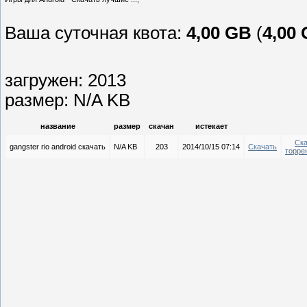
Ваша суточная квота:
4,00 GB
(
4,00
загружен: 2013
размер: N/A KB
название
размер
скачан
истекает
Ска
gangster rio android скачать
N/A KB
203
2014/10/15 07:14
Скачать
торре