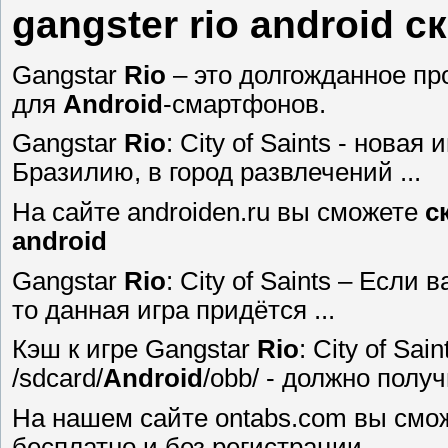
gangster rio android с
Gangstar
Rio
– это долгожданное пр
для
Android
-смартфонов.
Gangstar
Rio
: City of Saints - нова
Бразилию, в город развлечений ...
На сайте androiden.ru вы сможете
с
android
Gangstar
Rio
: City of Saints – Если
то данная игра придётся ...
Кэш к игре Gangstar
Rio
: City of Sa
/sdcard/
Android
/obb/ - должно получи
На нашем сайте ontabs.com вы смо
бесплатно и без регистрации