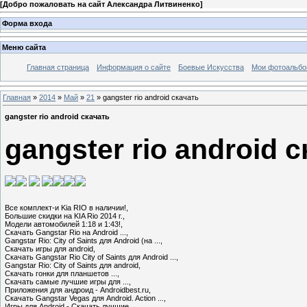
[
Добро пожаловать на сайт Александра Литвиненко
]
Форма входа
Меню сайта
Главная страница
Информация о сайте
Боевые Искусства
Мои фотоальб
Главная
»
2014
»
Май
»
21
» gangster rio android скачать
gangster rio android скачать
gangster rio android 
Все комплект-и Kia RIO в наличии!,

Большие скидки на KIA Rio 2014 г.,

Модели автомобилей 1:18 и 1:43!,

Скачать Gangstar Rio на Android ...,

Gangstar Rio: City of Saints для Android (на ...,

Скачать игры для android,

Скачать Gangstar Rio City of Saints для Android ...,

Gangstar Rio: City of Saints для android,

Скачать гонки для планшетов ...,

Скачать самые лучшие игры для ...,

Приложения для андроид - Androidbest.ru,

Скачать Gangstar Vegas для Android. Action ...,

Игры для Android - Скачать лучшие ...,