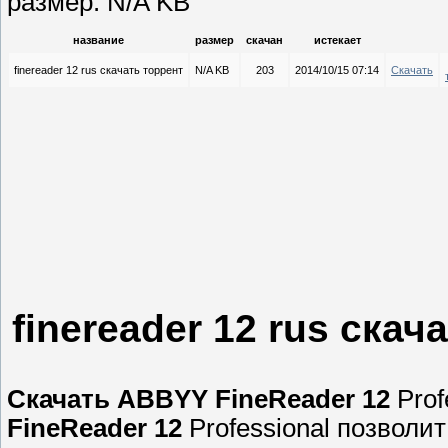
размер: N/A KB
название
размер
скачан
истекает
finereader 12 rus скачать торрент
N/A KB
203
2014/10/15 07:14
Скачать
finereader 12 rus скач
Скачать
ABBYY FineReader
12
Prof
FineReader
12
Professional позволит