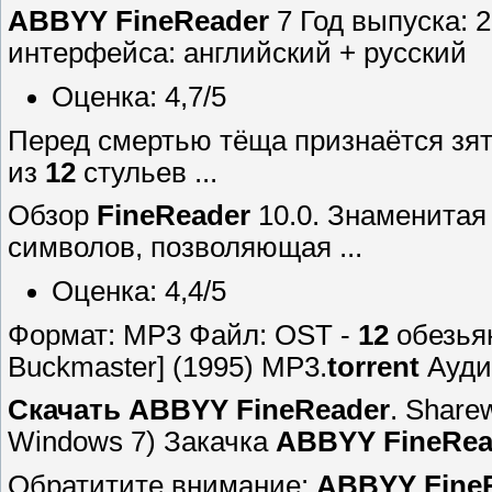
ABBYY FineReader
7 Год выпуска:
интерфейса: английский + русский
Оценка: 4,7/5
Перед смертью тёща признаётся зят
из
12
стульев ...
Обзор
FineReader
10.0. Знаменитая
символов, позволяющая ...
Оценка: 4,4/5
Формат: MP3 Файл: OST -
12
обезья
Buckmaster] (1995) MP3.
torrent
Аудио
Скачать
ABBYY FineReader
. Share
Windows 7) Закачка
ABBYY FineRea
Обратитите внимание:
ABBYY Fine