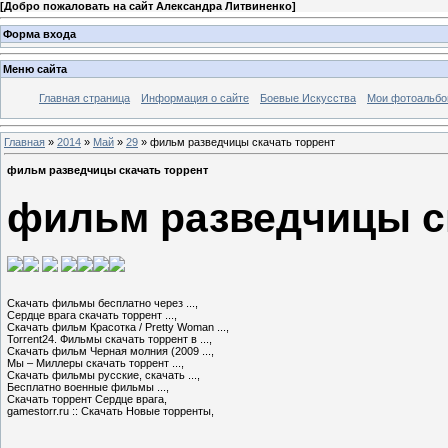
[
Добро пожаловать на сайт Александра Литвиненко
]
Форма входа
Меню сайта
Главная страница
Информация о сайте
Боевые Искусства
Мои фотоальб
Главная
»
2014
»
Май
»
29
» фильм разведчицы скачать торрент
фильм разведчицы скачать торрент
фильм разведчицы с
Скачать фильмы бесплатно через ...,

Сердце врага скачать торрент ...,

Скачать фильм Красотка / Pretty Woman ...,

Torrent24. Фильмы скачать торрент в ...,

Скачать фильм Черная молния (2009 ...,

Мы – Миллеры скачать торрент ...,

Скачать фильмы русские, скачать ...,

Бесплатно военные фильмы ...,

Скачать торрент Сердце врага,

gamestorr.ru :: Скачать Новые торренты,