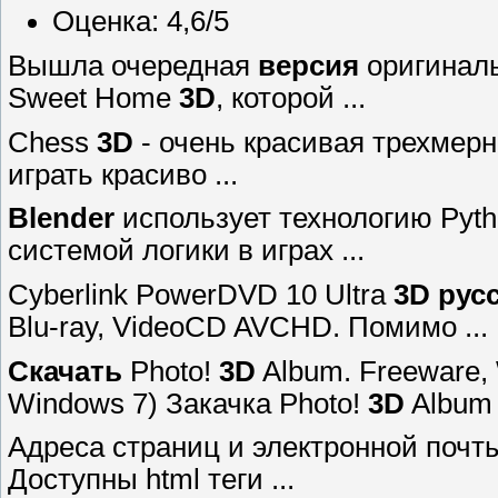
Оценка: 4,6/5
Вышла очередная
версия
оригиналь
Sweet Home
3D
, которой ...
Chess
3D
- очень красивая трехмерн
играть красиво ...
Blender
использует технологию Pyth
системой логики в играх ...
Cyberlink PowerDVD 10 Ultra
3D
рус
Blu-ray, VideoCD AVCHD. Помимо ...
Скачать
Photo!
3D
Album. Freeware, 
Windows 7) Закачка Photo!
3D
Album 
Адреса страниц и электронной почт
Доступны html теги ...