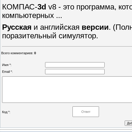
КОМПАС-
3d
v8 - это программа, ко
компьютерных ...
Русская
и английская
версии
. (По
поразительный симулятор.
Всего комментариев
:
0
Имя *:
Email *:
Код *: