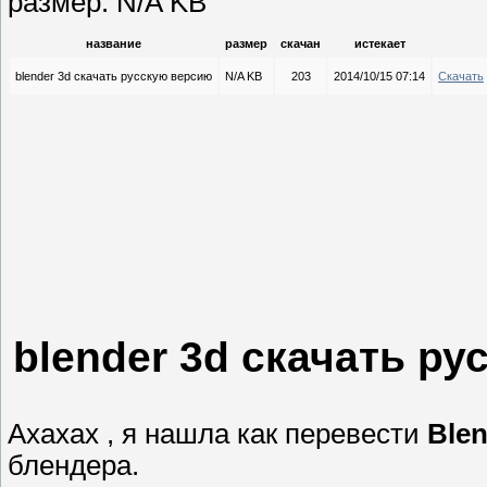
размер: N/A KB
название
размер
скачан
истекает
blender 3d скачать русскую версию
N/A KB
203
2014/10/15 07:14
Скачать
blender 3d скачать р
Ахахах , я нашла как перевести
Blen
блендера.