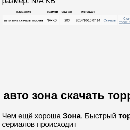
размер: N/A KB
название
размер
скачан
истекает
Ска
авто зона скачать торрент
N/A KB
203
2014/10/15 07:14
Скачать
торрен
авто зона скачать тор
Чем ещё хороша
Зона
. Быстрый
то
сериалов происходит