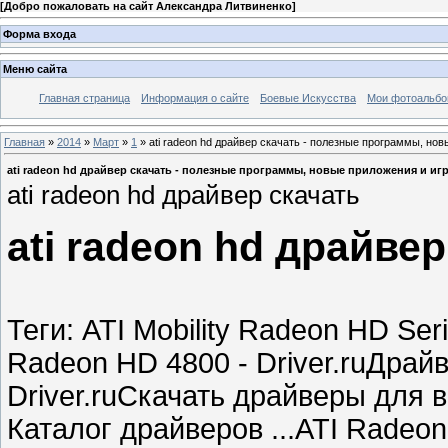
[
Добро пожаловать на сайт Александра Литвиненко
]
Форма входа
Меню сайта
Главная страница
Информация о сайте
Боевые Искусства
Мои фотоальб
Главная
»
2014
»
Март
»
1
» ati radeon hd драйвер скачать - полезные программы, но
ati radeon hd драйвер скачать - полезные программы, новые приложения и иг
ati radeon hd драйвер скачать
ati radeon hd драйвер
Теги: ATI Mobility Radeon HD Ser
Radeon HD 4800 - Driver.ruДрай
Driver.ruСкачать драйверы для ви
Каталог драйверов ...ATI Radeon