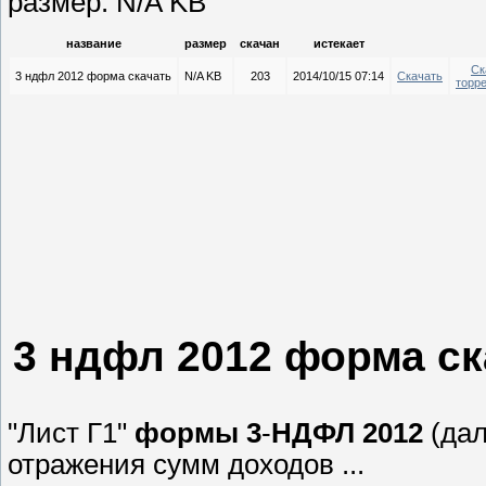
размер: N/A KB
название
размер
скачан
истекает
Ск
3 ндфл 2012 форма скачать
N/A KB
203
2014/10/15 07:14
Скачать
торр
3 ндфл 2012 форма ск
"Лист Г1"
формы
3
-
НДФЛ
2012
(дал
отражения сумм доходов ...