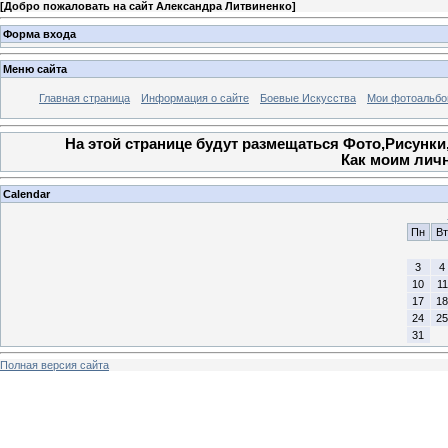
[
Добро пожаловать на сайт Александра Литвиненко
]
Форма входа
Меню сайта
Главная страница
Информация о сайте
Боевые Искусства
Мои фотоальб
На этой странице будут размещаться Фото,Рисунки,
Как моим лич
Calendar
Пн
Вт
3
4
10
11
17
18
24
25
31
Полная версия сайта